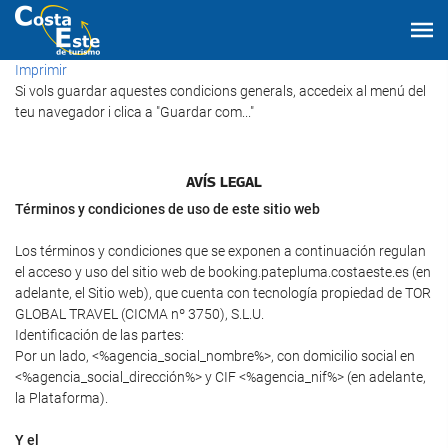
Imprimir
Si vols guardar aquestes condicions generals, accedeix al menú del
teu navegador i clica a "Guardar com..."
AVÍS LEGAL
Términos y condiciones de uso de este sitio web
Los términos y condiciones que se exponen a continuación regulan
el acceso y uso del sitio web de booking.patepluma.costaeste.es (en
adelante, el Sitio web), que cuenta con tecnología propiedad de TOR
GLOBAL TRAVEL (CICMA nº 3750), S.L.U.
Identificación de las partes:
Por un lado, <%agencia_social_nombre%>, con domicilio social en
<%agencia_social_dirección%> y CIF <%agencia_nif%> (en adelante,
la Plataforma).
Y el