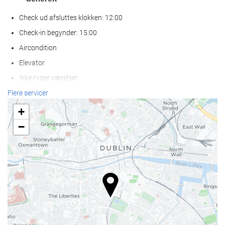
Check ud afsluttes klokken: 12:00
Check-in begynder: 15:00
Aircondition
Elevator
Ikke-ryger værelser
Ryge område
Flere servicer
Kæledyr er ikke tilladt
+
−
Receptionen
Bagageopbevaring
Sikkerhedsboks
Pengeveksel
Sightseeingskranke
Mad og drikke