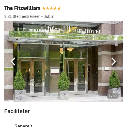
The Fitzwilliam
2 St. Stephen's Green - Dublin
Previous
Næst
1
/ 25
Faciliteter
Generelt