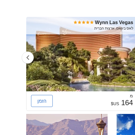
 Vegas
Wynn Las Vegas
לאס ביגאס, ארצות הברית
לאס ביגא
מ
מ
הזמן
279
164
US$