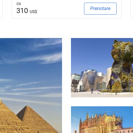
da
Prenotare
310
US$