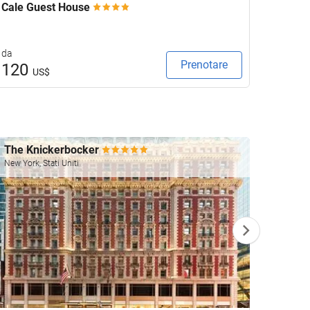
Cale Guest House
Keavan
da
da
Prenotare
120
132
US$
The Knickerbocker
Four 
New York, Stati Uniti
Las Vega