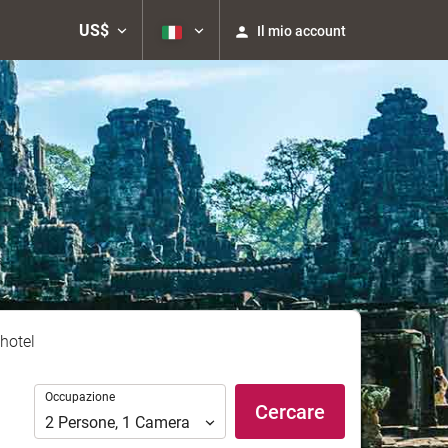
US$
Il mio account
hotel
Occupazione
Occupazione
Cercare
2
Persone
,
1
Camera