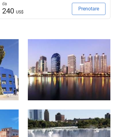
da
da
Prenotare
240
23
US$