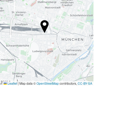
3000 ft
Leaflet
|
Map data ©
OpenStreetMap
contributors,
CC-BY-SA