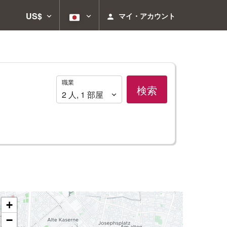
US$
マイ・アカウント
職
職業
検索
業
2
人
,
1
部屋
+
−