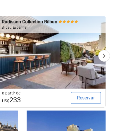
Radisson Collection Bilbao
The A
Bilbau, Espanha
Bilbau,
a partir de
a parti
Reservar
233
2
US$
US$