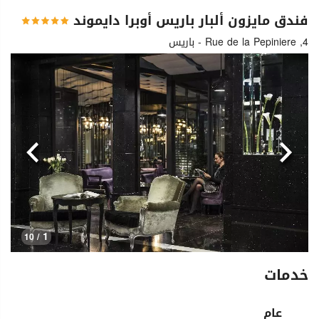
فندق مايزون ألبار باريس أوبرا دايموند
4, Rue de la Pepiniere - باريس
السابق
التالي
1
/ 10
خدمات
عام