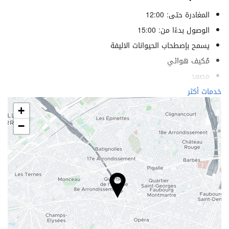
المغادرة حتى: 12:00
الوصول بدءًا من: 15:00
يسمح بإصطحاب الحيوانات الاليفة
مُكيف هوائي
مصعد
خدمات لذوي الاحتياجات الخاصة
خدمات أكثر
غرف لغير المدخنين
+
منطقة تدخين
−
الرفاهية
منتجع صحي (Spa)
حوض استحمام ساخن/جاكوزي
ساونا
مسّاج