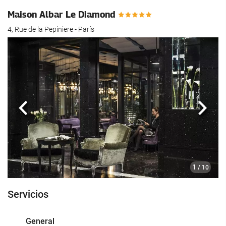
Maison Albar Le Diamond
4, Rue de la Pepiniere - París
Anterior
Sigui
1
/ 10
Servicios
General