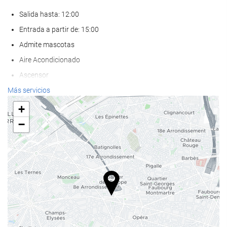
Salida hasta: 12:00
Entrada a partir de: 15:00
Admite mascotas
Aire Acondicionado
Ascensor
Adaptado para personas con movilidad reducida
Más servicios
Habitaciones No fumadores
+
Zona de fumadores
−
Bienestar
Spa
Bañera de hidromasaje
Sauna
Servicio de masaje
Gimnasio