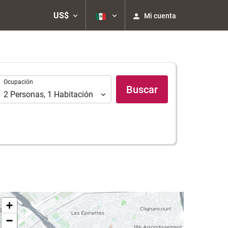
US$
Mi cuenta
Ocupación
Ocupación
Buscar
2
Personas
,
1
Habitación
+
−