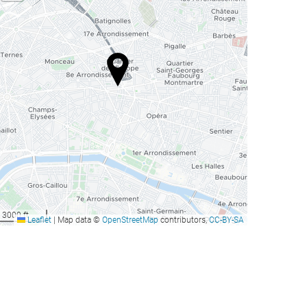
3000 ft
Leaflet
|
Map data ©
OpenStreetMap
contributors,
CC-BY-SA