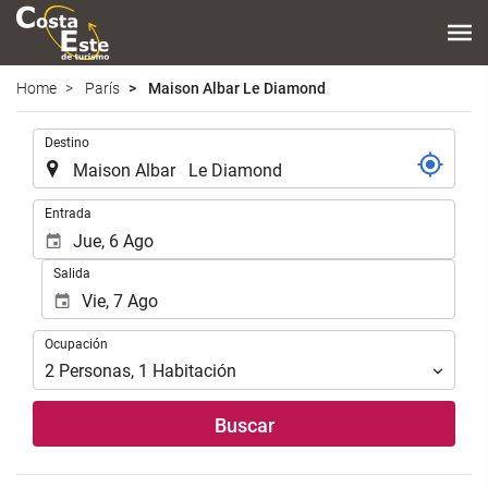
Home
París
Maison Albar Le Diamond
Introduzca
Destino
el
lugar
de
Introduzca
Entrada
destino
las
en
fechas
Salida
el
de
que
inicio
realizar
y
Ocupación
la
Ocupación
fin
búsqueda
para
2
Personas
,
1
Habitación
de
realizar
su
la
Buscar
alojamiento..
búsqueda
de
su