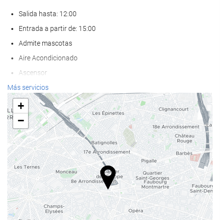
Salida hasta: 12:00
Entrada a partir de: 15:00
Admite mascotas
Aire Acondicionado
Ascensor
Adaptado para personas con movilidad reducida
Más servicios
Habitaciones No fumadores
+
Zona de fumadores
−
Bienestar
Spa
Bañera de hidromasaje
Sauna
Servicio de masaje
Gimnasio