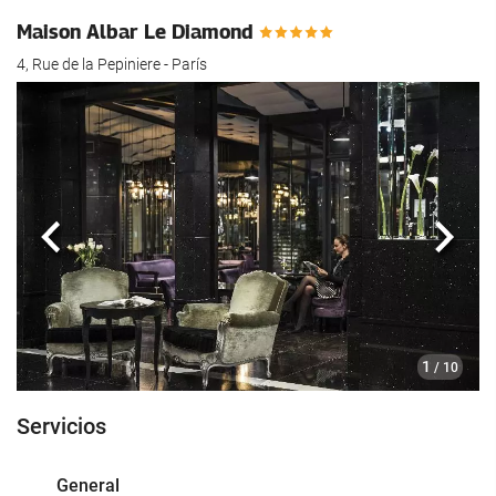
hotel.
Maison Albar Le Diamond
4, Rue de la Pepiniere - París
Anterior
Sigui
1
/ 10
Servicios
General